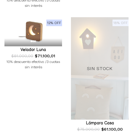
10% descuento efectivo /3 cuotas
sin interés
12% OFF
18% OFF
Velador Luna
$81.000,00
$71.100,01
10% descuento efectivo /3 cuotas
sin interés
SIN STOCK
Lámpara Casa
$75.000,00
$61.100,00