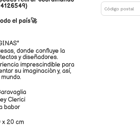
 4126549)
odo el país🚀
GINAS"
resas, donde confluye la
itectos y diseñadores.
riencia imprescindible para
ntar su imaginación y, así,
l mundo.
Garavaglia
ey Clerici
 a babor
0 x 20 cm