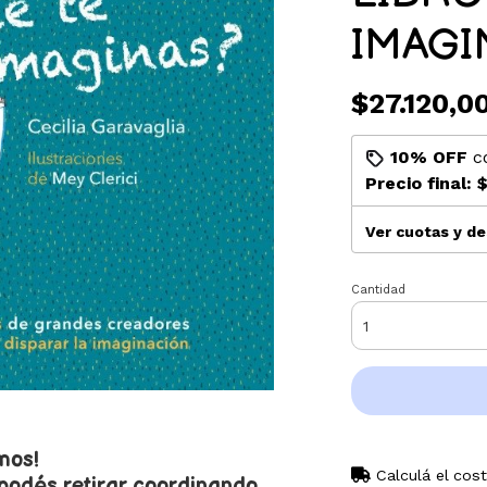
IMAGI
$27.120,0
10% OFF
c
Precio final:
$
Ver cuotas y d
Cantidad
mos!
Calculá el cos
 podés retirar coordinando