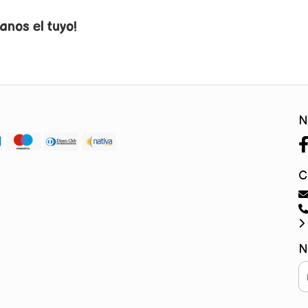
anos el tuyo!
N
C
N